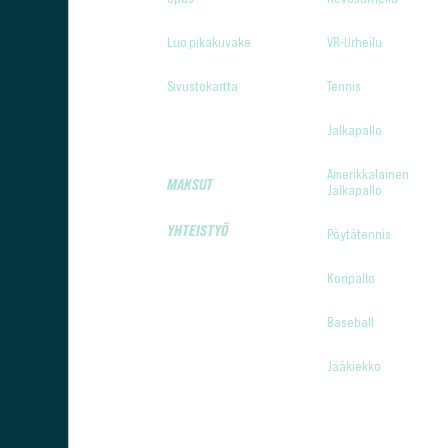
Luo pikakuvake
VR-Urheilu
Sivustokartta
Tennis
Jalkapallo
Amerikkalainen
MAKSUT
Jalkapallo
YHTEISTYÖ
Pöytätennis
Koripallo
Baseball
Jääkiekko