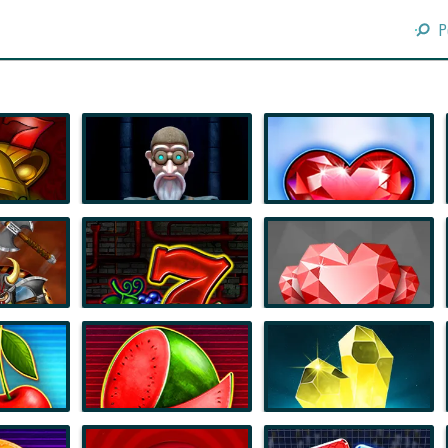
P
Kajot Alchemy
Happy Diamonds
Tutti Frutti
Poly Diamonds
Simply Hot 20
Ultimate Crystals