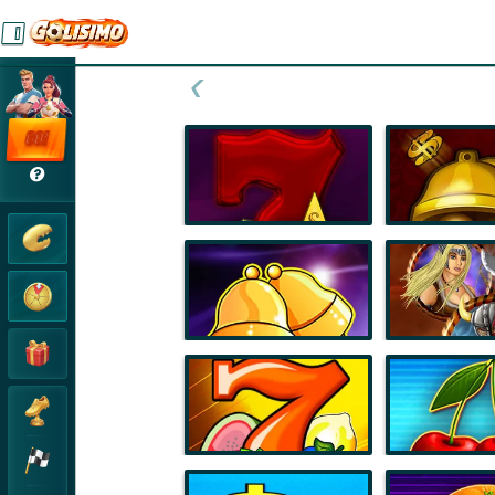
KAJOT
GO!
Festival Fruit
Stars
Turbo 27
Vikings
Joker 81
Simply Hot 10