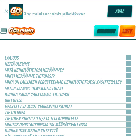
Golisimo -sovellus
AVAA
Siirry sovellukseen parhaita pelihetkiä varten
KIRJAUDU
LIITY
TIETOSUOJAILMOITUS
LAAJUUS
KEITÄ OLEMME
MITÄ HENKILÖTIETOJA KERÄÄMME?
MIKSI KERÄÄMME TIETOJASI?
MIKÄ ON LAILLINEN PERUSTEEMME HENKILÖTIETOJESI KÄSITTELYLLE?
MITEN JAAMME HENKILÖTIETOJASI
KUINKA KAUAN SÄILYTÄMME TIETOJASI
OIKEUTESI
EVÄSTEET JA MUUT SEURANTATEKNIIKAT
TIETOTURVA
TIETOJEN SIIRTO EU:N/ETA:N ULKOPUOLELLE
MUUTOS OMISTAJUUDESSA TAI MÄÄRÄYSVALLASSA
KUINKA OTAT MEIHIN YHTEYTTÄ