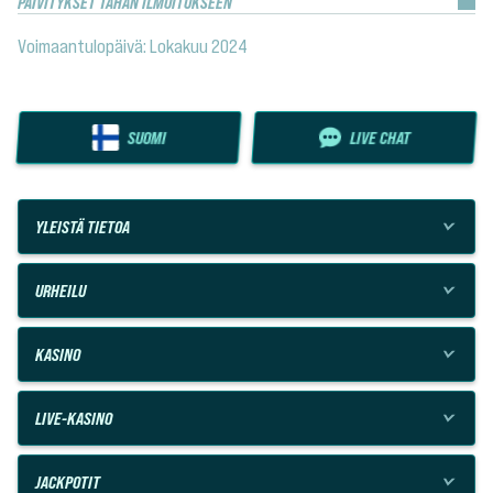
PÄIVITYKSET TÄHÄN ILMOITUKSEEN
Voimaantulopäivä: Lokakuu 2024
SUOMI
LIVE CHAT
YLEISTÄ TIETOA
URHEILU
KASINO
LIVE-KASINO
JACKPOTIT