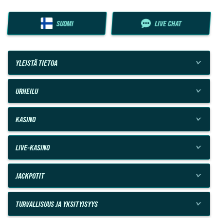
SUOMI
LIVE CHAT
YLEISTÄ TIETOA
URHEILU
KASINO
LIVE-KASINO
JACKPOTIT
TURVALLISUUS JA YKSITYISYYS