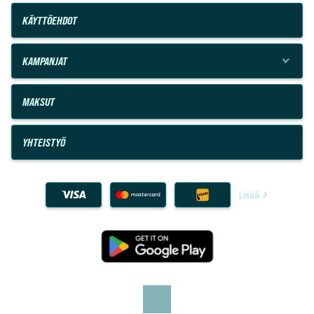
KÄYTTÖEHDOT
KAMPANJAT
MAKSUT
YHTEISTYÖ
Lisää