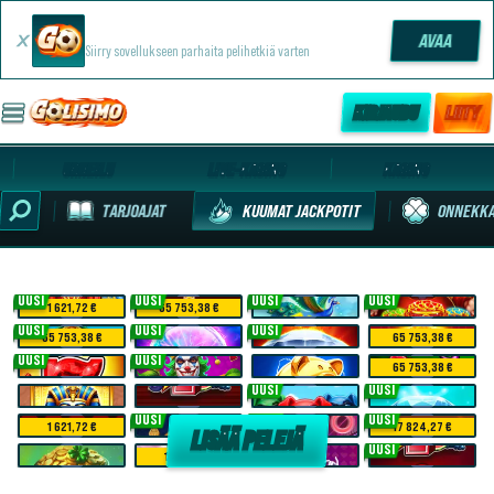
Golisimo -sovellus
AVAA
Siirry sovellukseen parhaita pelihetkiä varten
KIRJAUDU
LIITY
URHEILU
LIVE-KASINO
KASINO
TARJOAJAT
KUUMAT JACKPOTIT
ONNEKKA
KUUMAT JACKPOTIT
UUSI
UUSI
UUSI
UUSI
1 621,72 €
65 753,38 €
3 Rail Express Hold & Win
40 Extra Crown Coin Boost
3 Coin Golden Peacock
3 Pots of Cai Shen
UUSI
UUSI
UUSI
65 753,38 €
65 753,38 €
Cocktail Rush Buy Bonus
Voltage Blitz Vortex
Hotfire Diamonds
Hot Deco Super Pot
UUSI
UUSI
65 753,38 €
Wild Hot 40 Blow Booster
Fortune Wild
Piggy Party
Burning Hot 6 Reels
UUSI
UUSI
Cleopatra Wilds Hold and Win
40 Super Hot
3 Hero Piggies
Juicy Jewels (Hold and Ladder Riches)
UUSI
UUSI
UUSI
1 621,72 €
17 824,27 €
Break the Piggy Bank
Book of the Cleo
XO Paradise
Fiery Slots – Cash Mesh LINK
LISÄÄ PELEJÄ
UUSI
UUSI
1 621,72 €
Triple Trick Clover Hold and Win
Coin Bang Bang: Hold & Win
Joker Jane
5 Dazzling Hot