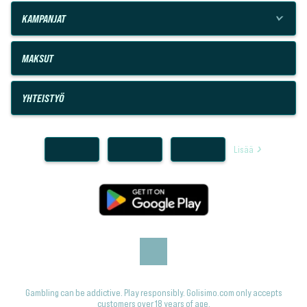
KAMPANJAT
MAKSUT
YHTEISTYÖ
Lisää
Gambling can be addictive. Play responsibly. Golisimo.com only accepts
customers over 18 years of age.