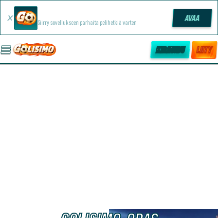
Golisimo -sovellus
AVAA
Siirry sovellukseen parhaita pelihetkiä varten
KIRJAUDU
LIITY