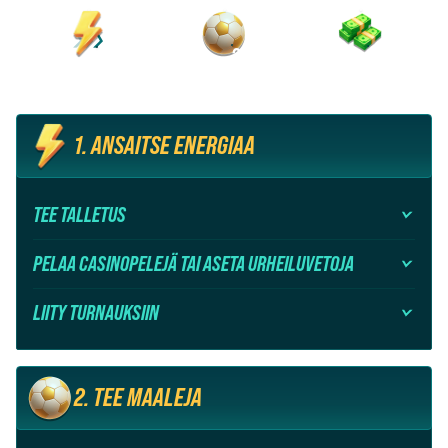
2
3
1
TEE MAALEJA
KERÄÄ PALKINTOJA
ANSAITSE ENERGIAA
1. ANSAITSE ENERGIAA
TEE TALLETUS
PELAA CASINOPELEJÄ TAI ASETA URHEILUVETOJA
LIITY TURNAUKSIIN
2. TEE MAALEJA