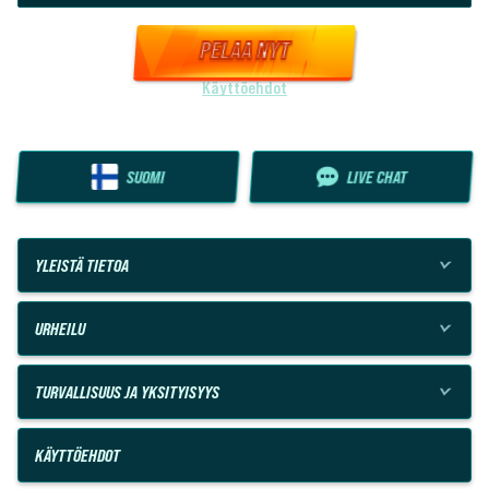
PELAA NYT
Käyttöehdot
SUOMI
LIVE CHAT
YLEISTÄ TIETOA
URHEILU
TURVALLISUUS JA YKSITYISYYS
KÄYTTÖEHDOT