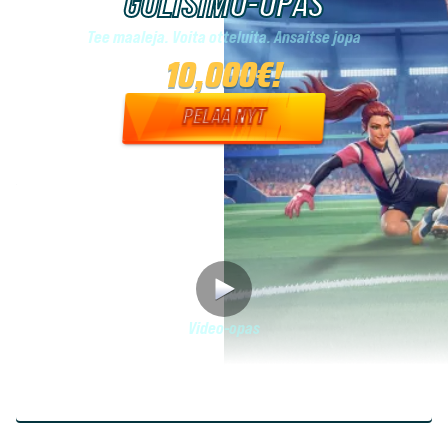
GOLISIMO-OPAS
Tee maaleja. Voita otteluita. Ansaitse jopa
10,000€!
PELAA NYT
Video-opas