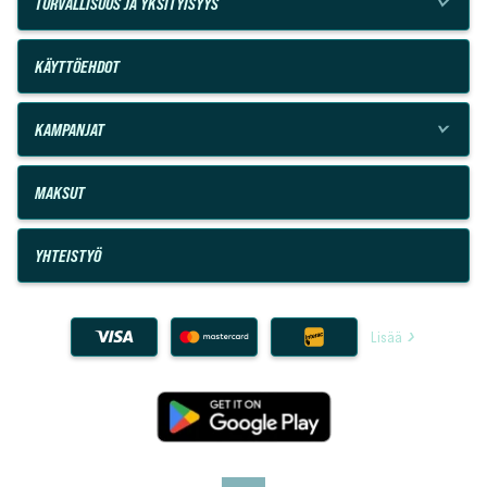
TURVALLISUUS JA YKSITYISYYS
KÄYTTÖEHDOT
KAMPANJAT
MAKSUT
YHTEISTYÖ
Lisää