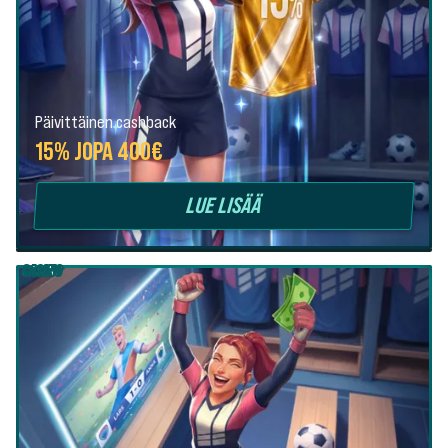
Päivittäinen cashback
15% JOPA 400€
LUE LISÄÄ
CASINO