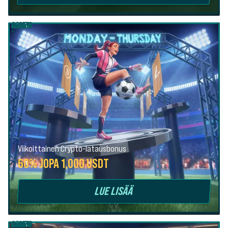
CASINO
Viikoittainen Crypto-latausbonus
60% JOPA 1,000 USDT
LUE LISÄÄ
CASINO