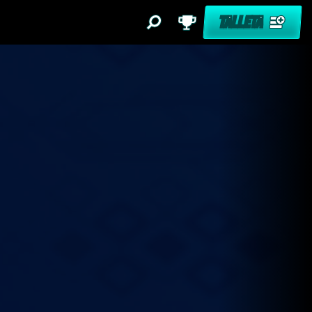
TALLETA