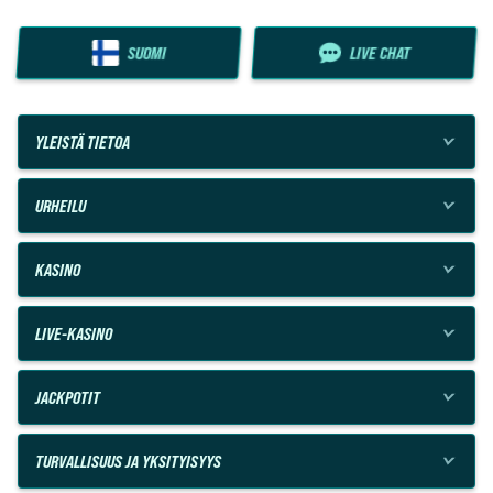
SUOMI
LIVE CHAT
YLEISTÄ TIETOA
URHEILU
KASINO
LIVE-KASINO
JACKPOTIT
TURVALLISUUS JA YKSITYISYYS