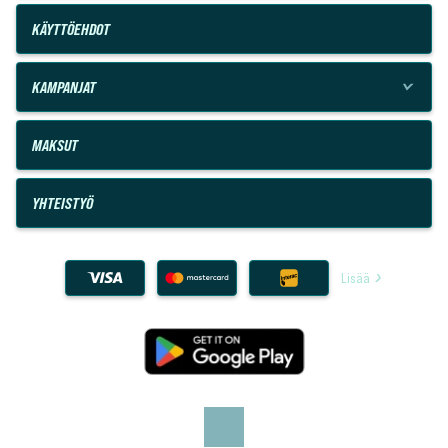
KÄYTTÖEHDOT
KAMPANJAT
MAKSUT
YHTEISTYÖ
Lisää