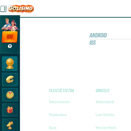
LUO PIKAKUVA
ANDROID
GO!
IOS
YLEISTÄ TIETOA
URHEILU
Tietoa meistä
Vedonlyönti
Ohjekeskus
Live-Urheilu
Opas
Hevosurheilu