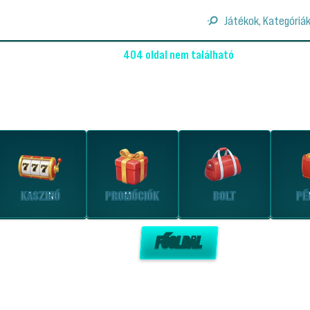
Játékok, Kategóriák
404 oldal nem található
HOPPÁ! AZ OLDAL NEM TALÁLHAT
Tekintsd meg a legnépszerűbb részlegeket!
KASZINÓ
PROMÓCIÓK
BOLT
PÉ
FŐOLDAL