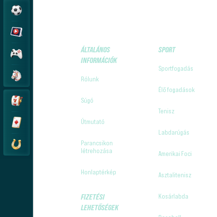
ÁLTALÁNOS
SPORT
INFORMÁCIÓK
Sportfogadás
Rólunk
Élő fogadások
Súgó
Tenisz
Útmutató
Labdarúgás
Parancsikon
létrehozása
Amerikai Foci
Honlaptérkép
Asztalitenisz
FIZETÉSI
Kosárlabda
LEHETŐSÉGEK