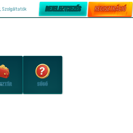
BEJELENTKEZÉS
REGISZTRÁCIÓ
, Szolgáltatók
Ó
NZTÁR
SÚGÓ