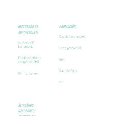
BIZTONSÁG ÉS
PROMÓCIÓK
ADATVÉDELEM
Kaszinó promóciók
Adatvédelmi
Irányelvek
Sport promóciók
Felelősségteljes
Bolt
szerencsejáték
Bajnokságok
Süti Irányelvek
VIP
ÁLTALÁNOS
SZERZŐDÉSI