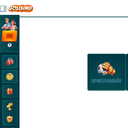
GO!
SPORTFOGADÁS