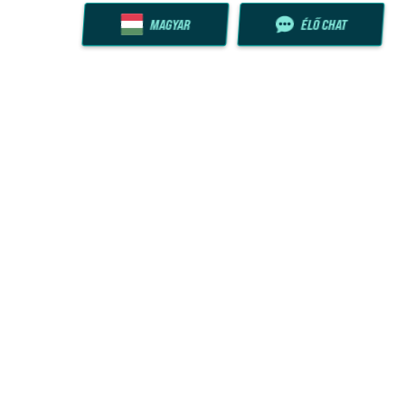
MAGYAR
ÉLŐ CHAT