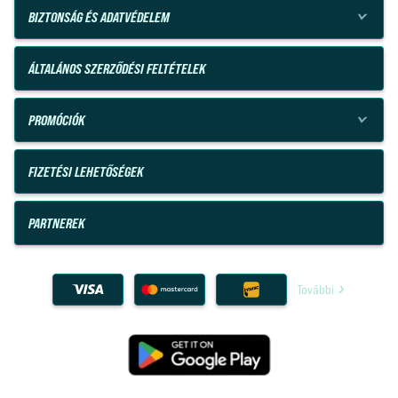
BIZTONSÁG ÉS ADATVÉDELEM
ÁLTALÁNOS SZERZŐDÉSI FELTÉTELEK
PROMÓCIÓK
FIZETÉSI LEHETŐSÉGEK
PARTNEREK
További