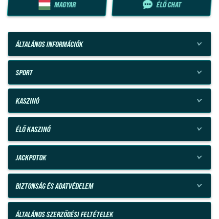
MAGYAR
ÉLŐ CHAT
ÁLTALÁNOS INFORMÁCIÓK
SPORT
KASZINÓ
ÉLŐ KASZINÓ
JACKPOTOK
BIZTONSÁG ÉS ADATVÉDELEM
ÁLTALÁNOS SZERZŐDÉSI FELTÉTELEK