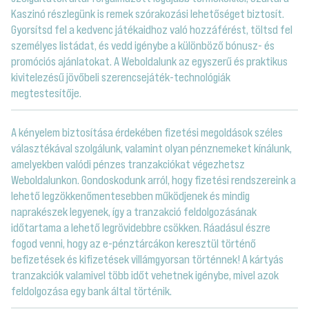
Kaszinó részlegünk is remek szórakozási lehetőséget biztosít.
Gyorsítsd fel a kedvenc játékaidhoz való hozzáférést, töltsd fel
személyes listádat, és vedd igénybe a különböző bónusz- és
promóciós ajánlatokat. A Weboldalunk az egyszerű és praktikus
kivitelezésű jövőbeli szerencsejáték-technológiák
megtestesítője.
GYORS KIFIZETÉS
A kényelem biztosítása érdekében fizetési megoldások széles
választékával szolgálunk, valamint olyan pénznemeket kínálunk,
amelyekben valódi pénzes tranzakciókat végezhetsz
Weboldalunkon. Gondoskodunk arról, hogy fizetési rendszereink a
lehető legzökkenőmentesebben működjenek és mindig
naprakészek legyenek, így a tranzakció feldolgozásának
időtartama a lehető legrövidebbre csökken. Ráadásul észre
fogod venni, hogy az e-pénztárcákon keresztül történő
befizetések és kifizetések villámgyorsan történnek! A kártyás
tranzakciók valamivel több időt vehetnek igénybe, mivel azok
feldolgozása egy bank által történik.