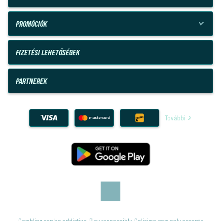
PROMÓCIÓK
FIZETÉSI LEHETŐSÉGEK
PARTNEREK
További