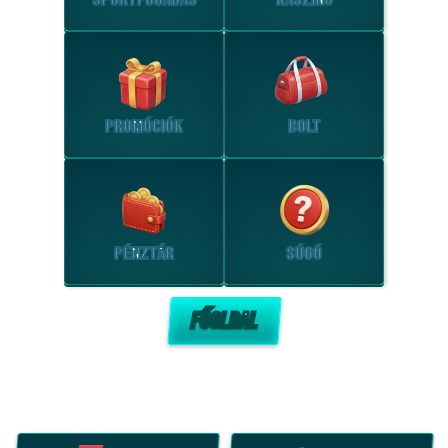
PROMÓCIÓK
BOLT
PÉNZTÁR
SÚGÓ
FŐOLDAL