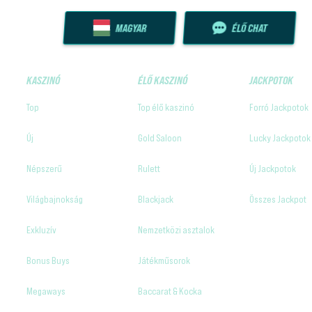
MAGYAR
ÉLŐ CHAT
KASZINÓ
ÉLŐ KASZINÓ
JACKPOTOK
Top
Top élő kaszinó
Forró Jackpotok
Új
Gold Saloon
Lucky Jackpotok
Népszerű
Rulett
Új Jackpotok
Világbajnokság
Blackjack
Összes Jackpot
Exkluzív
Nemzetközi asztalok
Bonus Buys
Játékműsorok
Megaways
Baccarat & Kocka