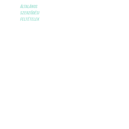
ÁLTALÁNOS
SZERZŐDÉSI
FELTÉTELEK