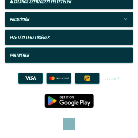
ÁLTALÁNOS SZERZŐDÉSI FELTÉTELEK
PROMÓCIÓK
FIZETÉSI LEHETŐSÉGEK
PARTNEREK
További