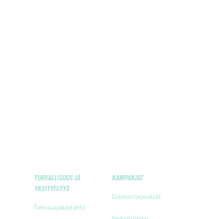
TURVALLISUUS JA
KAMPANJAT
YKSITYISYYS
Casinon tarjoukset
Tietosuojakäytäntö
Vedonlyönnin