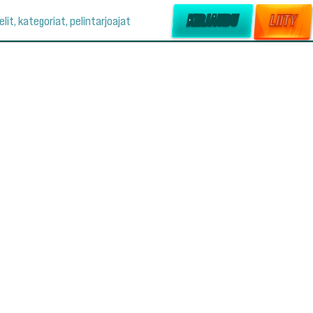
KIRJAUDU
LIITY
elit, kategoriat, pelintarjoajat