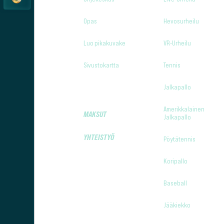
Opas
Hevosurheilu
Luo pikakuvake
VR-Urheilu
Sivustokartta
Tennis
Jalkapallo
Amerikkalainen
MAKSUT
Jalkapallo
YHTEISTYÖ
Pöytätennis
Koripallo
Baseball
Jääkiekko