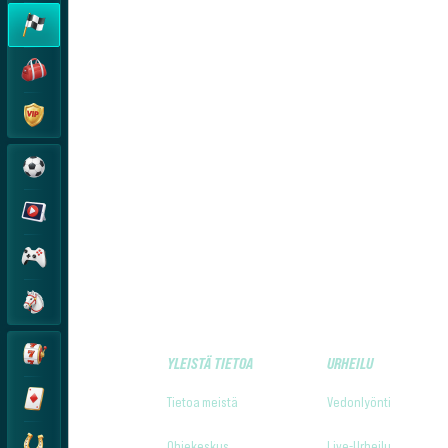
YLEISTÄ TIETOA
URHEILU
Tietoa meistä
Vedonlyönti
Ohjekeskus
Live-Urheilu