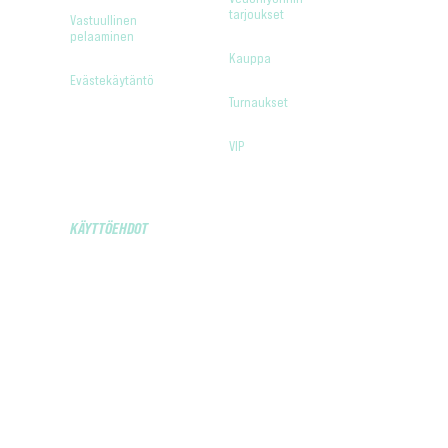
tarjoukset
Vastuullinen
pelaaminen
Kauppa
Evästekäytäntö
Turnaukset
VIP
KÄYTTÖEHDOT