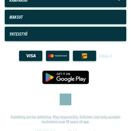
MAKSUT
YHTEISTYÖ
Lisää
Gambling can be addictive. Play responsibly. Golisimo.com only accepts
customers over 18 years of age.