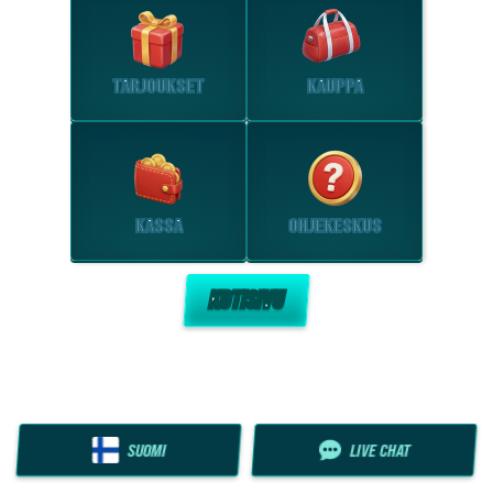
TARJOUKSET
KAUPPA
KASSA
OHJEKESKUS
KOTISIVU
SUOMI
LIVE CHAT