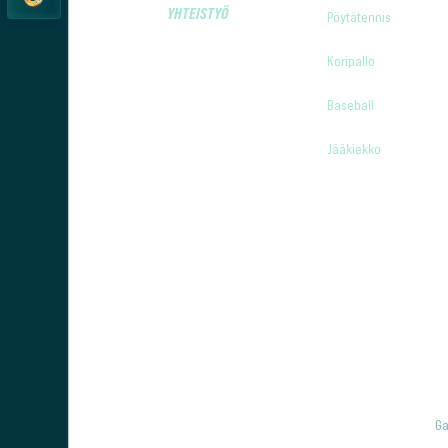
YHTEISTYÖ
Pöytätennis
Koripallo
Baseball
Jääkiekko
Ga