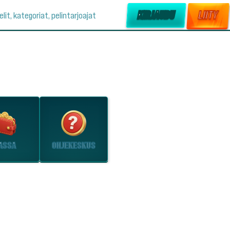
KIRJAUDU
LIITY
elit, kategoriat, pelintarjoajat
ASSA
OHJEKESKUS