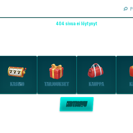
P
404 sivua ei löytynyt
OHO! EMME LÖYTÄNEET SIVUA
Tutustu suosituimpiin osioihin.
KASINO
TARJOUKSET
KAUPPA
K
KOTISIVU