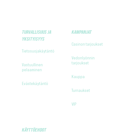
TURVALLISUUS JA
KAMPANJAT
YKSITYISYYS
Casinon tarjoukset
Tietosuojakäytäntö
Vedonlyönnin
tarjoukset
Vastuullinen
pelaaminen
Kauppa
Evästekäytäntö
Turnaukset
VIP
KÄYTTÖEHDOT