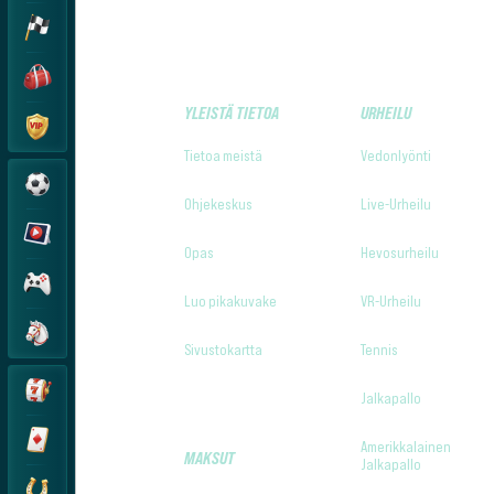
YLEISTÄ TIETOA
URHEILU
Tietoa meistä
Vedonlyönti
Ohjekeskus
Live-Urheilu
Opas
Hevosurheilu
Luo pikakuvake
VR-Urheilu
Sivustokartta
Tennis
Jalkapallo
Amerikkalainen
MAKSUT
Jalkapallo