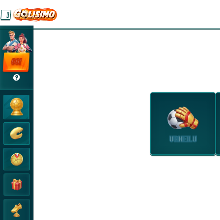
GO!
URHEILU