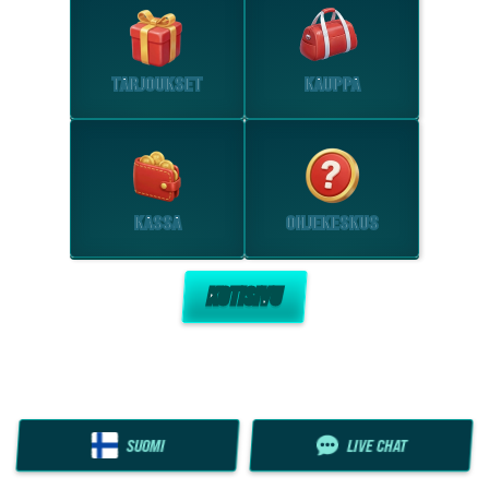
TARJOUKSET
KAUPPA
KASSA
OHJEKESKUS
KOTISIVU
SUOMI
LIVE CHAT