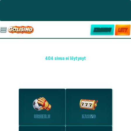
KIRJAUDU
LIITY
404 sivua ei löytynyt
OHO! EMME LÖYTÄNEET SIVUA
Tutustu suosituimpiin osioihin.
URHEILU
KASINO