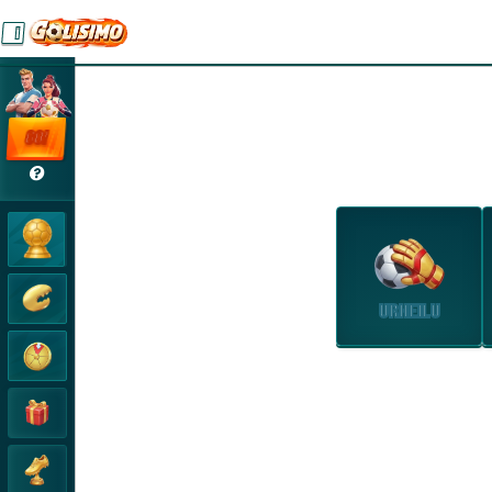
GO!
URHEILU