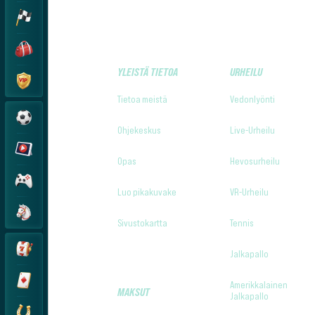
YLEISTÄ TIETOA
URHEILU
Tietoa meistä
Vedonlyönti
Ohjekeskus
Live-Urheilu
Opas
Hevosurheilu
Luo pikakuvake
VR-Urheilu
Sivustokartta
Tennis
Jalkapallo
Amerikkalainen
MAKSUT
Jalkapallo