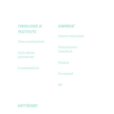
TURVALLISUUS JA
KAMPANJAT
YKSITYISYYS
Casinon tarjoukset
Tietosuojakäytäntö
Vedonlyönnin
tarjoukset
Vastuullinen
pelaaminen
Kauppa
Evästekäytäntö
Turnaukset
VIP
KÄYTTÖEHDOT