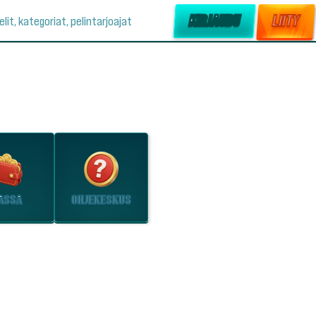
KIRJAUDU
LIITY
elit, kategoriat, pelintarjoajat
ASSA
OHJEKESKUS