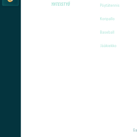
YHTEISTYÖ
Pöytätennis
Koripallo
Baseball
Jääkiekko
Ga