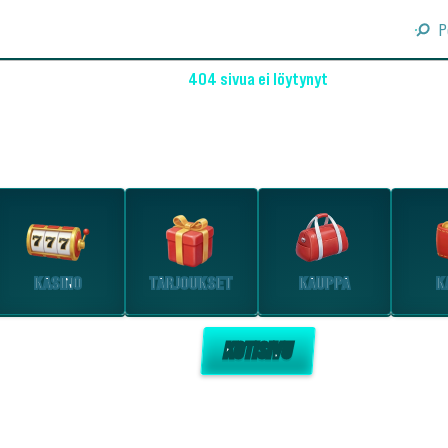
P
404 sivua ei löytynyt
OHO! EMME LÖYTÄNEET SIVUA
Tutustu suosituimpiin osioihin.
KASINO
TARJOUKSET
KAUPPA
K
KOTISIVU