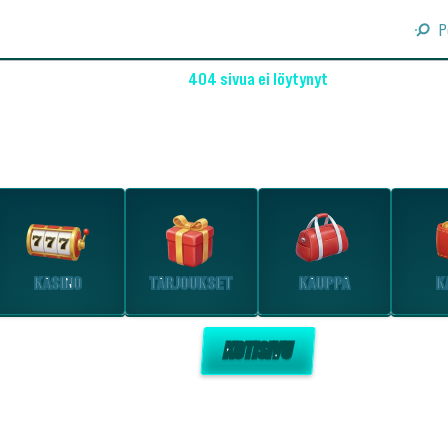
P
404 sivua ei löytynyt
OHO! EMME LÖYTÄNEET SIVUA
Tutustu suosituimpiin osioihin.
KASINO
TARJOUKSET
KAUPPA
K
KOTISIVU