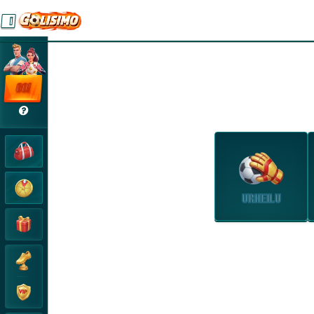
GO!
URHEILU