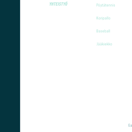
YHTEISTYÖ
Pöytätennis
Koripallo
Baseball
Jääkiekko
Ga