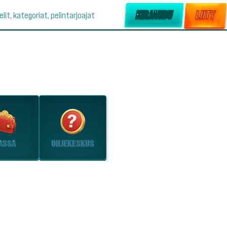
KIRJAUDU
LIITY
elit, kategoriat, pelintarjoajat
ASSA
OHJEKESKUS