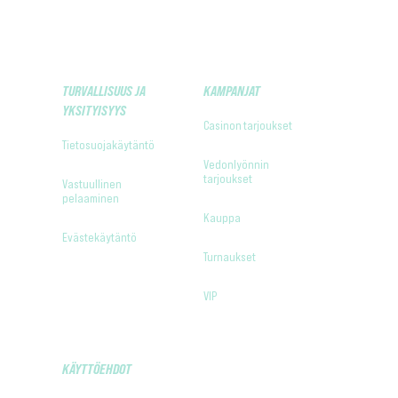
TURVALLISUUS JA
KAMPANJAT
YKSITYISYYS
Casinon tarjoukset
Tietosuojakäytäntö
Vedonlyönnin
tarjoukset
Vastuullinen
pelaaminen
Kauppa
Evästekäytäntö
Turnaukset
VIP
KÄYTTÖEHDOT