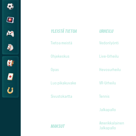
YLEISTÄ TIETOA
URHEILU
Tietoa meistä
Vedonlyönti
Ohjekeskus
Live-Urheilu
Opas
Hevosurheilu
Luo pikakuvake
VR-Urheilu
Sivustokartta
Tennis
Jalkapallo
Amerikkalainen
MAKSUT
Jalkapallo