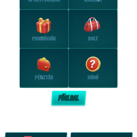
PROMÓCIÓK
BOLT
PÉNZTÁR
SÚGÓ
FŐOLDAL