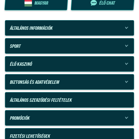
MAGYAR
ÉLŐ CHAT
ÁLTALÁNOS INFORMÁCIÓK
SPORT
ÉLŐ KASZINÓ
BIZTONSÁG ÉS ADATVÉDELEM
ÁLTALÁNOS SZERZŐDÉSI FELTÉTELEK
PROMÓCIÓK
FIZETÉSI LEHETŐSÉGEK