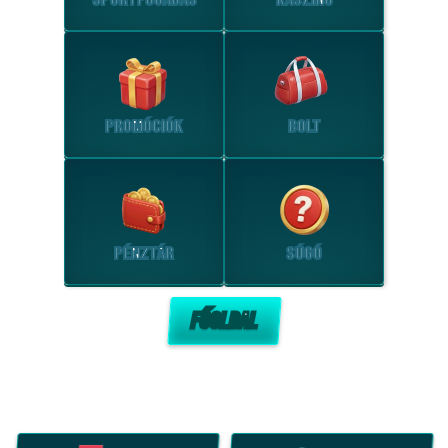
PROMÓCIÓK
BOLT
PÉNZTÁR
SÚGÓ
FŐOLDAL