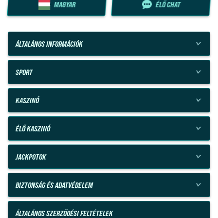
MAGYAR
ÉLŐ CHAT
ÁLTALÁNOS INFORMÁCIÓK
SPORT
KASZINÓ
ÉLŐ KASZINÓ
JACKPOTOK
BIZTONSÁG ÉS ADATVÉDELEM
ÁLTALÁNOS SZERZŐDÉSI FELTÉTELEK