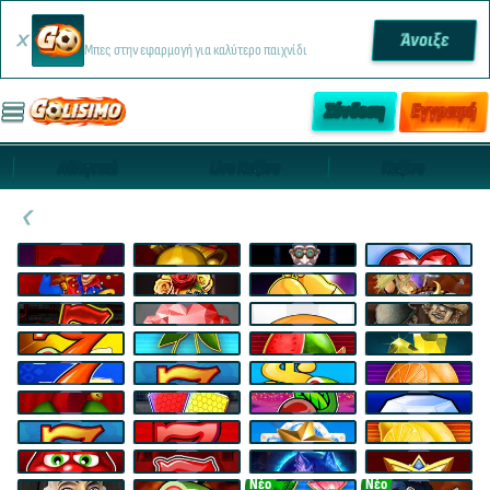
Εφαρμογή Golisimo
Άνοιξε
Μπες στην εφαρμογή για καλύτερο παιχνίδι
Σύνδεση
Εγγραφή
Αθλητικά
Live Καζίνο
Καζίνο
Kajot
Festival Fruit
Stars
Kajot Alchemy
Happy Diamonds
Super Joker 40
Chica Bonita
Turbo 27
Vikings
Tutti Frutti
Poly Diamonds
Cheeser and Jasper
Wanted!
Joker 81
Simply Hot 10
Simply Hot 20
Ultimate Crystals
Joker Strong
Joker Boom Plus
Simply the Best 81
Simply Hot 40
Joker 27 Plus
Football on Fire
Vegas 27 Street
9 Stars
Joker Boom
Multi Vegas 81
Ice Bar 27
Simply Hot 4
Ring of Fire XL
Retro Wheels
Bad Wolf
Multi Diamonds 81
Nέο
Nέο