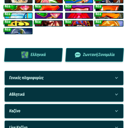
Puppet Show
Joker 27
Simply Hot XL 80
Vikings 2
Nέο
Nέο
Nέο
Nέο
Simply Hot 4 Plus
Simply Hot XL 160
Multi Vegas 81 Exclusive
Dynamite 27 Street
Nέο
Nέο
Simply Hot 10 Plus
Simply Hot 40 Plus
Gem Stone Street
Joker Area Street
Nέο
Nέο
Nέο
Nέο
Joker Plus 2 Street
Book Of Moon
Circus Circus 81
Kajot Lines Street
Nέο
Alien Fun 41
Ελληνικά
Ζωντανή Συνομιλία
Γενικές πληροφορίες
Αθλητικά
Καζίνο
Live Καζίνο