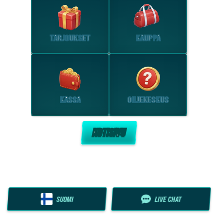
TARJOUKSET
KAUPPA
KASSA
OHJEKESKUS
KOTISIVU
SUOMI
LIVE CHAT