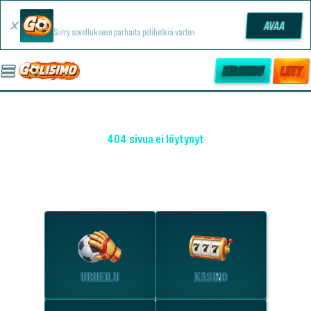
Golisimo -sovellus
AVAA
Siirry sovellukseen parhaita pelihetkiä varten
KIRJAUDU
LIITY
404 sivua ei löytynyt
OHO! EMME LÖYTÄNEET SIVUA
Tutustu suosituimpiin osioihin.
URHEILU
KASINO