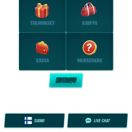
TARJOUKSET
KAUPPA
KASSA
OHJEKESKUS
KOTISIVU
SUOMI
LIVE CHAT