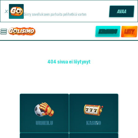
Golisimo -sovellus
AVAA
Siirry sovellukseen parhaita pelihetkiä varten
KIRJAUDU
LIITY
404 sivua ei löytynyt
OHO! EMME LÖYTÄNEET SIVUA
Tutustu suosituimpiin osioihin.
URHEILU
KASINO