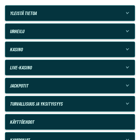
YLEISTÄ TIETOA
URHEILU
KASINO
LIVE-KASINO
JACKPOTIT
TURVALLISUUS JA YKSITYISYYS
KÄYTTÖEHDOT
KAMPANJAT