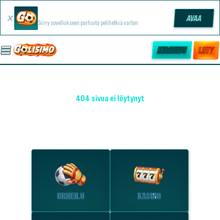
Golisimo -sovellus
AVAA
Siirry sovellukseen parhaita pelihetkiä varten
KIRJAUDU
LIITY
404 sivua ei löytynyt
OHO! EMME LÖYTÄNEET SIVUA
Tutustu suosituimpiin osioihin.
URHEILU
KASINO