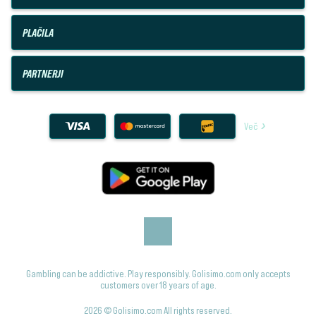
PLAČILA
PARTNERJI
Več
Gambling can be addictive. Play responsibly. Golisimo.com only accepts
customers over 18 years of age.
2026 © Golisimo.com All rights reserved.