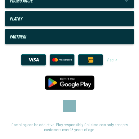
PROMO AKCIE
PLATBY
PARTNERI
Viac
Gambling can be addictive. Play responsibly. Golisimo.com only accepts
customers over 18 years of age.