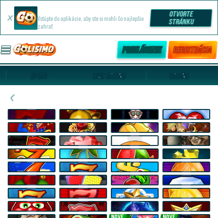
Golisimo Aplikácia
OTVORTE
Vstúpte do aplikácie, aby ste si mohli čo najlepšie
STRÁNKU
zahrať
PRIHLÁSENIE
REGISTRÁCIA
ŠPORT
LIVE CASINO
CASINO
KAJOT
Festival Fruit
Stars
Kajot Alchemy
Happy Diamonds
Super Joker 40
Chica Bonita
Turbo 27
Vikings
Tutti Frutti
Poly Diamonds
Cheeser and Jasper
Wanted!
Joker 81
Simply Hot 10
Simply Hot 20
Ultimate Crystals
Joker Strong
Joker Boom Plus
Simply the Best 81
Simply Hot 40
Joker 27 Plus
Football on Fire
Vegas 27 Street
9 Stars
Joker Boom
Multi Vegas 81
Ice Bar 27
Simply Hot 4
Ring of Fire XL
Retro Wheels
Bad Wolf
Multi Diamonds 81
NOVÉ
NOVÉ