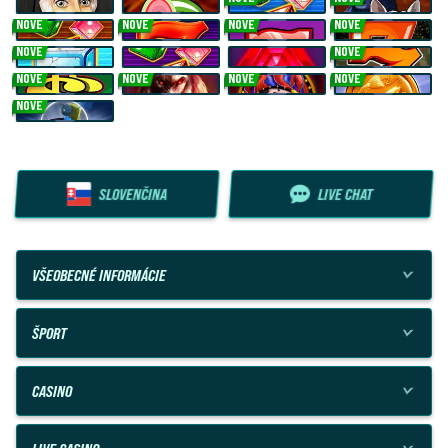
Puppet Show
Joker 27
Simply Hot XL 80
Vikings 2
NOVÉ
NOVÉ
NOVÉ
NOVÉ
Simply Hot 4 Plus
Simply Hot XL 160
Multi Vegas 81 Exclusive
Dynamite 27 Street
NOVÉ
NOVÉ
Simply Hot 10 Plus
Simply Hot 40 Plus
Gem Stone Street
Joker Area Street
NOVÉ
NOVÉ
NOVÉ
NOVÉ
Joker Plus 2 Street
Book Of Moon
Circus Circus 81
Kajot Lines Street
NOVÉ
Alien Fun 41
SLOVENČINA
LIVE CHAT
VŠEOBECNÉ INFORMÁCIE
ŠPORT
CASINO