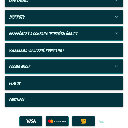
LIVE CASINO
JACKPOTY
BEZPEČNOSŤ A OCHRANA OSOBNÝCH ÚDAJOV
VŠEOBECNÉ OBCHODNÉ PODMIENKY
PROMO AKCIE
PLATBY
PARTNERI
Viac