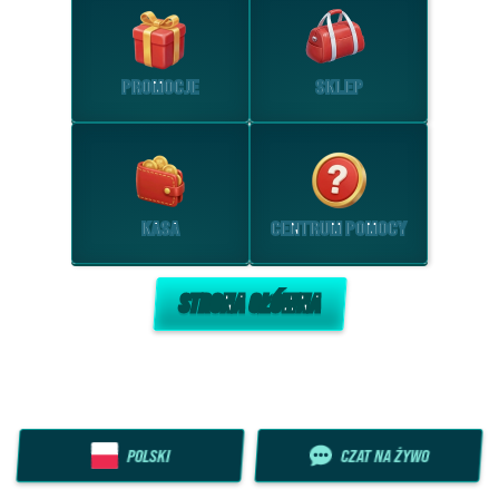
PROMOCJE
SKLEP
KASA
CENTRUM POMOCY
STRONA GŁÓWNA
POLSKI
CZAT NA ŻYWO