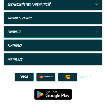
BEZPIECZEŃSTWO I PRYWATNOŚĆ
WARUNKI I ZASADY
PROMOCJE
PŁATNOŚCI
PARTNERZY
Więcej