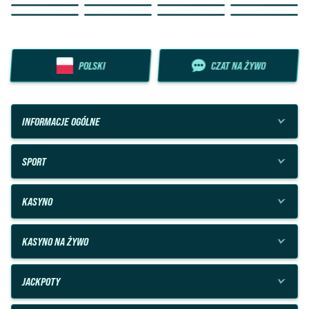
POLSKI
CZAT NA ŻYWO
INFORMACJE OGÓLNE
SPORT
KASYNO
KASYNO NA ŻYWO
JACKPOTY