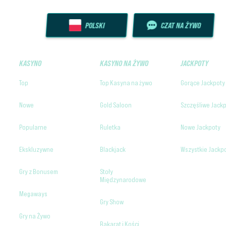
POLSKI
CZAT NA ŻYWO
KASYNO
KASYNO NA ŻYWO
JACKPOTY
Top
Top Kasyna na żywo
Gorące Jackpoty
Nowe
Gold Saloon
Szczęśliwe Jack
Popularne
Ruletka
Nowe Jackpoty
Ekskluzywne
Blackjack
Wszystkie Jackp
Gry z Bonusem
Stoły
Międzynarodowe
Megaways
Gry Show
Gry na Żywo
Bakarat i Kości