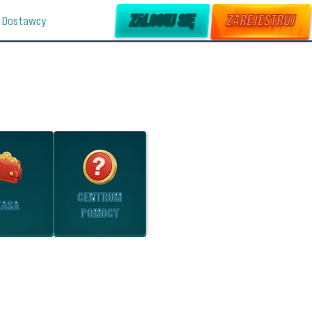
ZALOGUJ SIĘ
ZAREJESTRUJ
e, Dostawcy
Y
CENTRUM
KASA
POMOCY