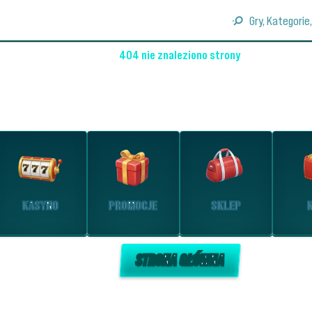
Gry, Kategori
404 nie znaleziono strony
UPS! NIE ZNALEŹLIŚMY TEJ STRON
Sprawdź najpopularniejsze sekcje.
KASYNO
PROMOCJE
SKLEP
STRONA GŁÓWNA