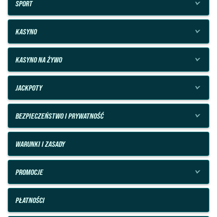
SPORT
KASYNO
KASYNO NA ŻYWO
JACKPOTY
BEZPIECZEŃSTWO I PRYWATNOŚĆ
WARUNKI I ZASADY
PROMOCJE
PŁATNOŚCI