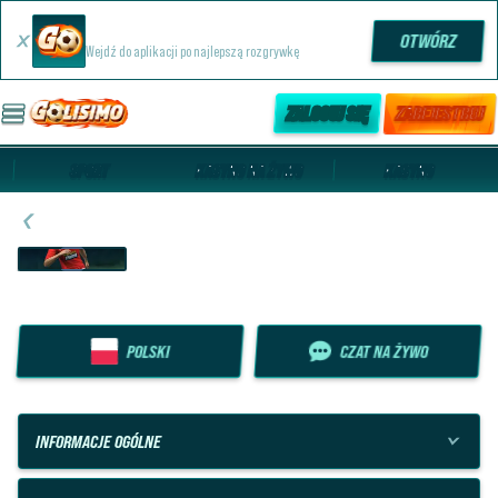
Golisimo App
OTWÓRZ
Wejdź do aplikacji po najlepszą rozgrywkę
ZALOGUJ SIĘ
ZAREJESTRUJ
SPORT
KASYNO NA ŻYWO
KASYNO
KIRON
Kiron virtual sports
POLSKI
CZAT NA ŻYWO
INFORMACJE OGÓLNE