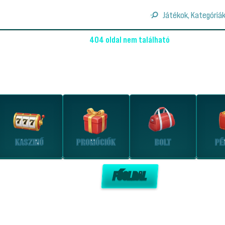
Játékok, Kategóriák
404 oldal nem található
HOPPÁ! AZ OLDAL NEM TALÁLHAT
Tekintsd meg a legnépszerűbb részlegeket!
KASZINÓ
PROMÓCIÓK
BOLT
PÉ
FŐOLDAL