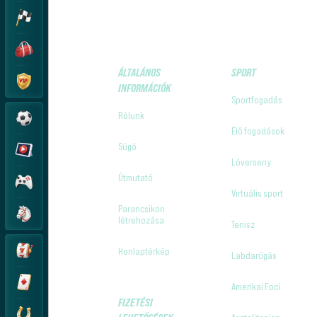
ÁLTALÁNOS
SPORT
INFORMÁCIÓK
Sportfogadás
Rólunk
Élő fogadások
Súgó
Lóverseny
Útmutató
Virtuális sport
Parancsikon
létrehozása
Tenisz
Honlaptérkép
Labdarúgás
Amerikai Foci
FIZETÉSI