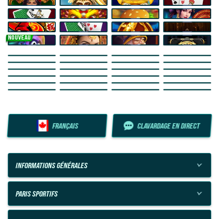
Lady Fortuna
Infinity Tower
Golden Shisa
Blackjack Supreme Multi Hand Perfect Pairs
Blackjack Supreme Single Hand Perfect Pairs
Lucky Lion
Snack Blast
Queens of Glory Legacy
Fire Combo
Baccarat Supreme
Golden Stripe
Bombay Roulette
NOUVEAU
Cash Galaxy
Traveling Treasures India
Fortune Miner
Steam Vault
FRANÇAIS
CLAVARDAGE EN DIRECT
INFORMATIONS GÉNÉRALES
PARIS SPORTIFS