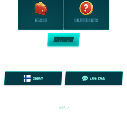
KASSA
OHJEKESKUS
KOTISIVU
SUOMI
LIVE CHAT
Lisää