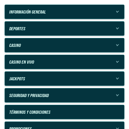
INFORMACIÓN GENERAL
DEPORTES
CASINO
CASINO EN VIVO
JACKPOTS
SEGURIDAD Y PRIVACIDAD
TÉRMINOS Y CONDICIONES
PROMOCIONES