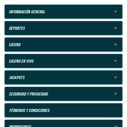
INFORMACIÓN GENERAL
DEPORTES
CASINO
CASINO EN VIVO
JACKPOTS
SEGURIDAD Y PRIVACIDAD
TÉRMINOS Y CONDICIONES
PROMOCIONES