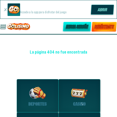
App de Golisimo
ABRIR
Accede a la app para disfrutar del juego
INICIA SESIÓN
REGÍSTRATE
La página 404 no fue encontrada
¡UY! NO ENCONTRAMOS ESA PÁGINA
Consulte las secciones más populares
DEPORTES
CASINO