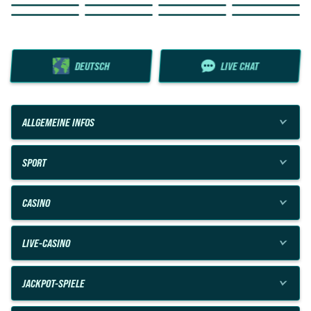
DEUTSCH
LIVE CHAT
ALLGEMEINE INFOS
SPORT
CASINO
LIVE-CASINO
JACKPOT-SPIELE