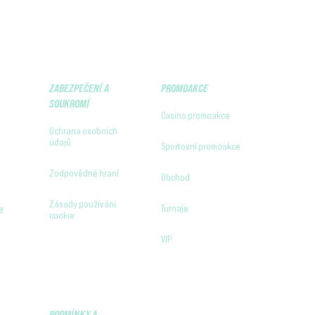
ZABEZPEČENÍ A
PROMOAKCE
SOUKROMÍ
Casino promoakce
Ochrana osobních
údajů
Sportovní promoakce
Zodpovědné hraní
Obchod
Zásady používání
y
Turnaje
cookie
VIP
PODMÍNKY A