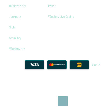
Okamžité hry
Poker
Jackpoty
Všechny Live Casino
Sloty
Stolní hry
Všechny hry
Více