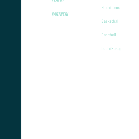
Stolní Tenis
PARTNEŘI
Basketbal
Baseball
Lední Hokej