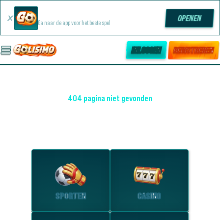
Golisimo-app
OPENEN
Ga naar de app voor het beste spel
INLOGGEN
REGISTREREN
404 pagina niet gevonden
OEPS! WE KUNNEN DIE PAGINA NIET VINDEN
Bekijk de populairste onderdelen.
SPORTEN
CASINO