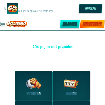
Golisimo-app
OPENEN
Ga naar de app voor het beste spel
INLOGGEN
REGISTREREN
404 pagina niet gevonden
OEPS! WE KUNNEN DIE PAGINA NIET VINDEN
Bekijk de populairste onderdelen.
SPORTEN
CASINO