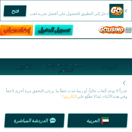
تطبيق Golisimo
فتح
ادخل إلى التطبيق للحصول على أفضل تجربة لعب
تسجيل الدخول
إنشاء حساب
جميع ألعاب الكازينو
الرياضة
الكازينو
المباشر
عذراً! لا توجد ألعاب حالياً، أو ربما حدث خطأ ما. يرجى التحقق مرة أخرى لاحقاً.
وفي هذه الأثناء، لما لا تطّلع على
الكازينو ؟
العربية
الدردشة المباشرة