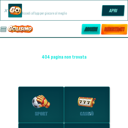
App Golisimo
APRI
Accedi all'app per giocare al meglio
ACCEDI
REGISTRATI
404 pagina non trovata
OPS! NON RIUSCIAMO A TROVARE LA PAGINA
Scopri le sezioni più popolari.
SPORT
CASINÒ