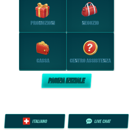
PROMOZIONI
NEGOZIO
CASSA
CENTRO ASSISTENZA
PAGINA INIZIALE
ITALIANO
LIVE CHAT