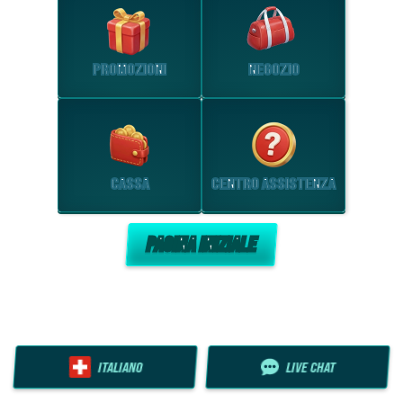
PROMOZIONI
NEGOZIO
CASSA
CENTRO ASSISTENZA
PAGINA INIZIALE
ITALIANO
LIVE CHAT