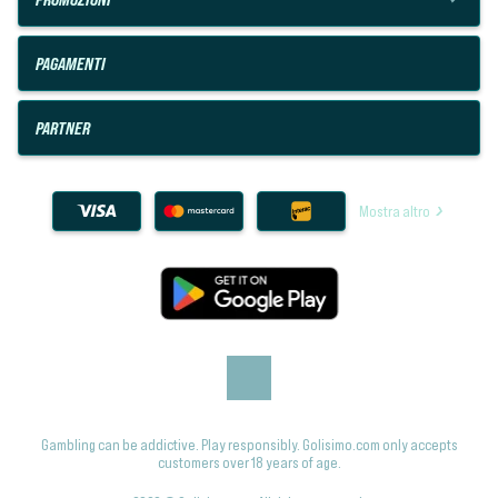
PAGAMENTI
PARTNER
Mostra altro
Gambling can be addictive. Play responsibly. Golisimo.com only accepts
customers over 18 years of age.