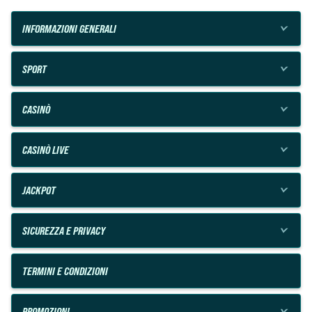
INFORMAZIONI GENERALI
SPORT
CASINÒ
CASINÒ LIVE
JACKPOT
SICUREZZA E PRIVACY
TERMINI E CONDIZIONI
PROMOZIONI