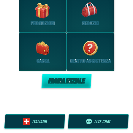
PROMOZIONI
NEGOZIO
CASSA
CENTRO ASSISTENZA
PAGINA INIZIALE
ITALIANO
LIVE CHAT