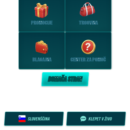
PROMOCIJE
TRGOVINA
BLAGAJNA
CENTER ZA POMOČ
DOMAČA STRAN
SLOVENŠČINA
KLEPET V ŽIVO